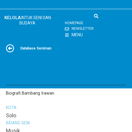
Skip
to
content
KELOLA
UNTUK SENI DAN
BUDAYA
HOMEPAGE
NEWSLETTER
MENU
Database Seniman
Bambang Irawan
Biografi Bambang Irawan
KOTA
Solo
BIDANG SENI
Musik