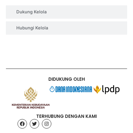
Dukung Kelola
Hubungi Kelola
DIDUKUNG OLEH
TERHUBUNG DENGAN KAMI
F
T
I
a
w
n
c
i
s