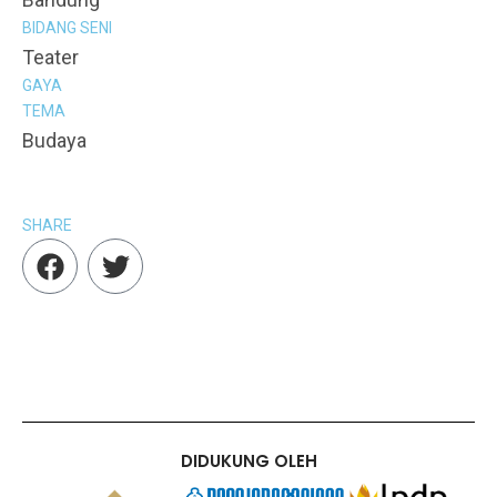
BIDANG SENI
Teater
GAYA
TEMA
Budaya
SHARE
F
T
a
w
c
i
e
t
b
t
o
e
o
r
k
DIDUKUNG OLEH