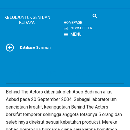
Skip
to
content
KELOLA
UNTUK SENI DAN
BUDAYA
HOMEPAGE
NEWSLETTER
MENU
Database Seniman
Behind The Actors
Behind The Actors dibentuk oleh Asep Budiman alias
Asbud pada 20 September 2004. Sebagai laboratorium
penciptaan kreatif, keanggotaan Behind The Actors
bersifat temporer sehingga anggota tetapnya 5 orang dan
selebihnya direkrut sesuai kebutuhan produksi. Mereka
bebas berproses bersama siapa saja karena komitmen