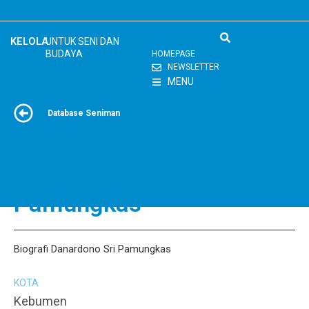
Skip
to
content
KELOLA
UNTUK SENI DAN
BUDAYA
HOMEPAGE
NEWSLETTER
MENU
Database Seniman
Danardono Sri
Pamungkas
Biografi Danardono Sri Pamungkas
KOTA
Kebumen