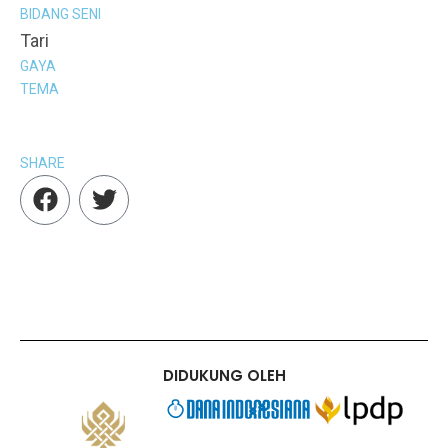
BIDANG SENI
Tari
GAYA
TEMA
SHARE
F
T
a
w
c
i
e
t
b
t
o
e
o
r
k
DIDUKUNG OLEH