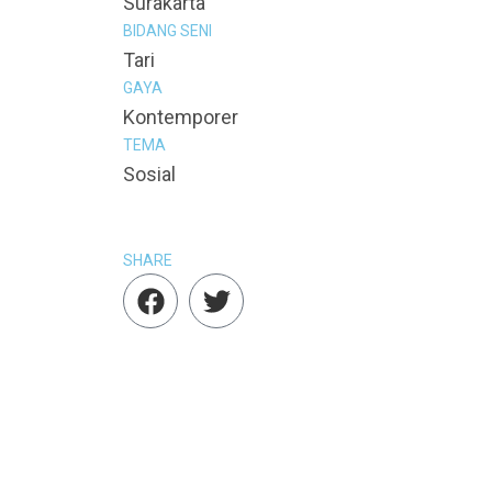
Surakarta
BIDANG SENI
Tari
GAYA
Kontemporer
TEMA
Sosial
SHARE
F
T
a
w
c
i
e
t
b
t
o
e
o
r
k