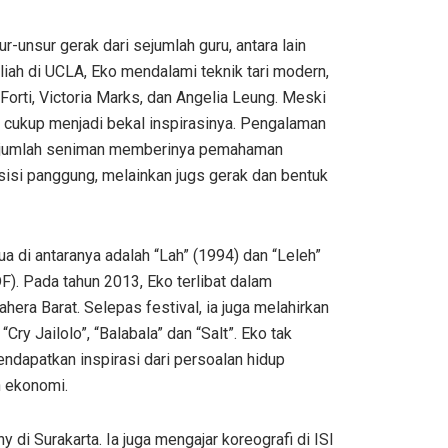
-unsur gerak dari sejumlah guru, antara lain
ah di UCLA, Eko mendalami teknik tari modern,
Forti, Victoria Marks, dan Angelia Leung. Meski
wa cukup menjadi bekal inspirasinya. Pengalaman
 sejumlah seniman memberinya pemahaman
 sisi panggung, melainkan jugs gerak dan bentuk
a di antaranya adalah “Lah” (1994) dan “Leleh”
F). Pada tahun 2013, Eko terlibat dalam
hera Barat. Selepas festival, ia juga melahirkan
“Cry Jailolo”, “Balabala” dan “Salt”. Eko tak
ndapatkan inspirasi dari persoalan hidup
an ekonomi.
i Surakarta. Ia juga mengajar koreografi di ISI