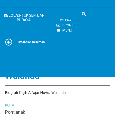
Skip
to
content
KELOLA
UNTUK SENI DAN
BUDAYA
HOMEPAGE
NEWSLETTER
MENU
Database Seniman
Gigih Alfajar Novra
Wulanda
Biografi Gigih Alfajar Novra Wulanda
KOTA
Pontianak