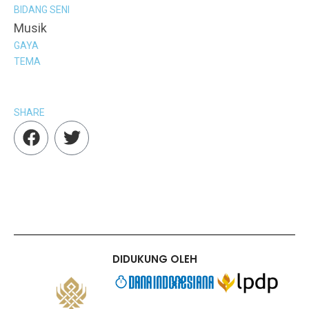
BIDANG SENI
Musik
GAYA
TEMA
SHARE
F
T
a
w
c
i
e
t
b
t
o
e
o
r
k
DIDUKUNG OLEH