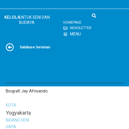
Skip
to
content
KELOLA
UNTUK SENI DAN
BUDAYA
HOMEPAGE
NEWSLETTER
MENU
Database Seniman
Jay Afrisando
Biografi Jay Afrisando
KOTA
Yogyakarta
BIDANG SENI
GAYA