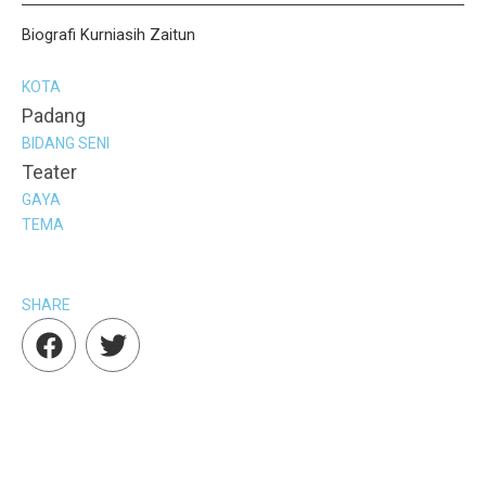
Biografi Kurniasih Zaitun
KOTA
Padang
BIDANG SENI
Teater
GAYA
TEMA
SHARE
F
T
a
w
c
i
e
t
b
t
o
e