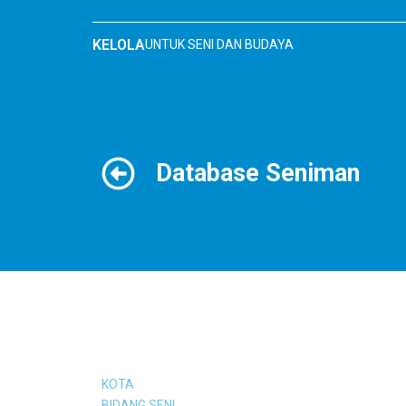
Skip
to
KELOLA
UNTUK SENI DAN BUDAYA
content
Database Seniman
KOTA
BIDANG SENI