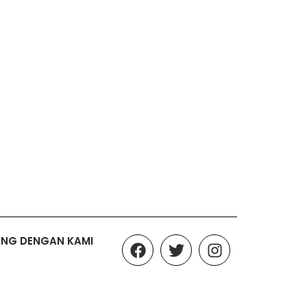
F
T
I
UNG DENGAN KAMI
a
w
n
c
i
s
e
t
t
b
t
a