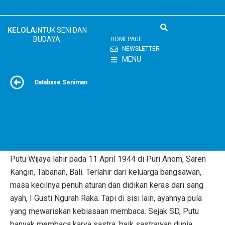
Skip
to
content
KELOLA
UNTUK SENI DAN
BUDAYA
HOMEPAGE
NEWSLETTER
MENU
Database Seniman
Putu Wijaya
Putu Wijaya lahir pada 11 April 1944 di Puri Anom, Saren
Kangin, Tabanan, Bali. Terlahir dari keluarga bangsawan,
masa kecilnya penuh aturan dan didikan keras dari sang
ayah, I Gusti Ngurah Raka. Tapi di sisi lain, ayahnya pula
yang mewariskan kebiasaan membaca. Sejak SD, Putu
banyak membaca karya sastra, baik sastrawan dunia