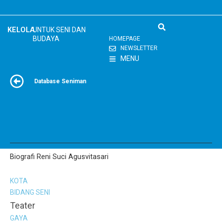
Skip
to
content
KELOLA
UNTUK SENI DAN
BUDAYA
HOMEPAGE
NEWSLETTER
MENU
Database Seniman
Reni Suci Agusvitasari
Biografi Reni Suci Agusvitasari
KOTA
BIDANG SENI
Teater
GAYA