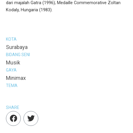
dari majalah Gatra (1996); Medaille Commemorative Zoltan
Kodaly, Hungaria (1983).
KOTA
Surabaya
BIDANG SENI
Musik
GAYA
Minimax
TEMA
SHARE
F
T
a
w
c
i