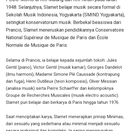
1948. Selanjutnya, Slamet belajar musik secara formal di
Sekolah Musik Indonesia, Yogyakarta (SMIND Yogyakarta),
setingkat konservatorium musik. Berbekal beasiswa dari
Prancis, Slamet meneruskan pendidikannya Conservatoire
National Supérieur de Musique de Paris dan École
Normale de Musique de Paris.
Selama di Prancis, ia belajar kepada sejumlah tokoh: Jules
Gentil (piano), Victor Gentil (musik kamar), Georges Dandelot
(ilmu harmoni), Madame Simone Plé Caussade (kontrapung
dan fuga), Henri Dutilleux (teori komposisi), Oliver Messian
(analisa musik) serta Pierre Schaeffer dan kelompoknya
Groupe de Recherches Musicales (musik electro acoustic).
Slamet pun belajar dan berkarya di Paris hingga tahun 1976.
Saat menciptakan karya, Slamet menerapkan prinsip Minimax,
dari sesuatu yang sederhana atau minimal menjadi sesuatu
secara maksimal dan kompleks. Ia sering menggunakan