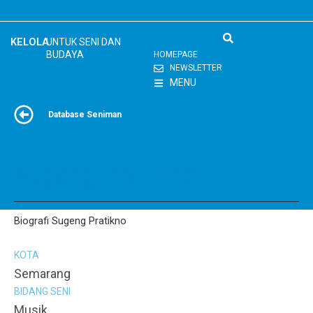
Skip
to
content
KELOLA
UNTUK SENI DAN
BUDAYA
HOMEPAGE
NEWSLETTER
MENU
Database Seniman
Sugeng Pratikno
Biografi Sugeng Pratikno
KOTA
Semarang
BIDANG SENI
Musik