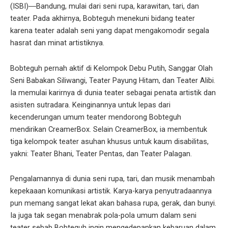
(ISBI)―Bandung, mulai dari seni rupa, karawitan, tari, dan
teater. Pada akhirnya, Bobteguh menekuni bidang teater
karena teater adalah seni yang dapat mengakomodir segala
hasrat dan minat artistiknya.
Bobteguh pernah aktif di Kelompok Debu Putih, Sanggar Olah
Seni Babakan Siliwangi, Teater Payung Hitam, dan Teater Alibi.
Ia memulai karirnya di dunia teater sebagai penata artistik dan
asisten sutradara. Keinginannya untuk lepas dari
kecenderungan umum teater mendorong Bobteguh
mendirikan CreamerBox. Selain CreamerBox, ia membentuk
tiga kelompok teater asuhan khusus untuk kaum disabilitas,
yakni: Teater Bhani, Teater Pentas, dan Teater Palagan.
Pengalamannya di dunia seni rupa, tari, dan musik menambah
kepekaaan komunikasi artistik. Karya-karya penyutradaannya
pun memang sangat lekat akan bahasa rupa, gerak, dan bunyi.
Ia juga tak segan menabrak pola-pola umum dalam seni
teater sebab Bobteguh ingin mengedepankan kebaruan dalam