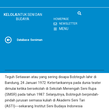
Skip
to
content
KELOLA
UNTUK SENI DAN
BUDAYA
HOMEPAGE
NEWSLETTER
MENU
Database Seniman
Teguh Setiawan
Teguh Setiawan atau yang sering disapa Bobteguh lahir di
Bandung, 24 Januari 1972. Ketertarikannya pada dunia teater
dimulai ketika bersekolah di Sekolah Menengah Seni Rupa
(SMSR) pada tahun 1987. Selanjutnya, Bobteguh berpindah-
pindah jurusan semasa kuliah di Akademi Seni Tari
(ASTI)―sekarang Institut Seni Budaya Indonesia