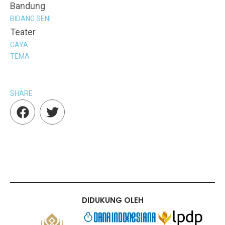
Bandung
BIDANG SENI
Teater
GAYA
TEMA
SHARE
F
T
a
w
c
i
e
t
b
t
o
e
o
r
k
DIDUKUNG OLEH