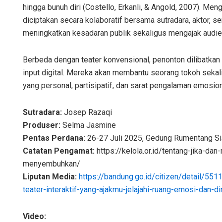
hingga bunuh diri (Costello, Erkanli, & Angold, 2007). Me
diciptakan secara kolaboratif bersama sutradara, aktor, s
meningkatkan kesadaran publik sekaligus mengajak audie
Berbeda dengan teater konvensional, penonton dilibatkan 
input digital. Mereka akan membantu seorang tokoh sekali
yang personal, partisipatif, dan sarat pengalaman emosion
Sutradara:
Josep Razaqi
Produser:
Selma Jasmine
Pentas Perdana:
26-27 Juli 2025,
Gedung Rumentang Si
Catatan Pengamat:
https://kelola.or.id/tentang-jika-d
menyembuhkan/
Liputan Media:
https://bandung.go.id/citizen/detail/551
teater-interaktif-yang-ajakmu-jelajahi-ruang-emosi-dan-d
Video: