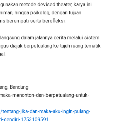
nggunakan metode devised theater, karya ini
eniman, hingga psikolog, dengan tujuan
ns berempati serta berefleksi.
langsung dalam jalannya cerita melalui sistem
gus diajak berpetualang ke tujuh ruang tematik
al.
ang, Bandung
an-maka-menonton-dan-berpetualang-untuk-
1/tentang-jika-dan-maka-aku-ingin-pulang-
iri-sendiri-1753109591