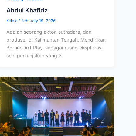
Abdul Khafidz
Kelola
/
February 19, 2026
Adalah seorang aktor, sutradara, dan
produser di Kalimantan Tengah. Mendirikan
Borneo Art Play, sebagai ruang eksplorasi
seni pertunjukan yang 3