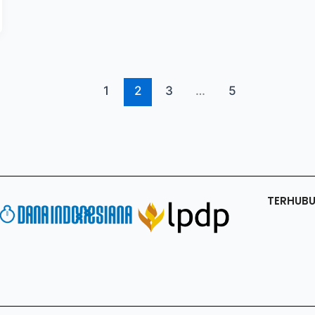
1
2
3
…
5
TERHUB