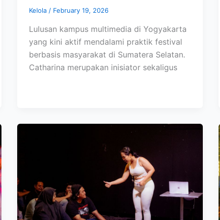
Kelola
/
February 19, 2026
Lulusan kampus multimedia di Yogyakarta
yang kini aktif mendalami praktik festival
berbasis masyarakat di Sumatera Selatan.
Catharina merupakan inisiator sekaligus