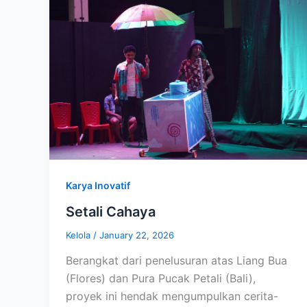
Karya Inovatif
Setali Cahaya
Kelola
/
January 22, 2026
Berangkat dari penelusuran atas Liang Bua
(Flores) dan Pura Pucak Petali (Bali),
proyek ini hendak mengumpulkan cerita-