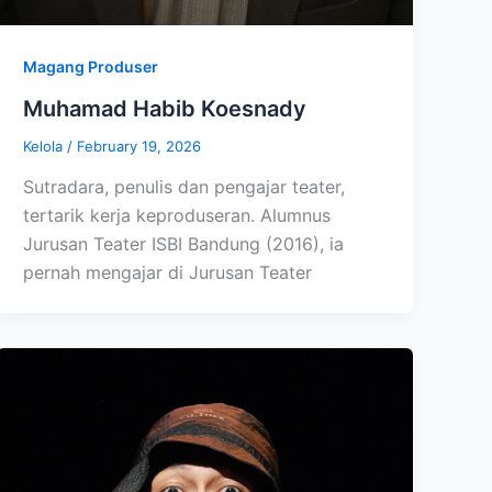
Magang Produser
Muhamad Habib Koesnady
Kelola
/
February 19, 2026
Sutradara, penulis dan pengajar teater,
tertarik kerja keproduseran. Alumnus
Jurusan Teater ISBI Bandung (2016), ia
pernah mengajar di Jurusan Teater